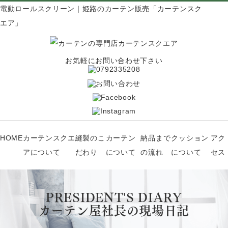
電動ロールスクリーン｜姫路のカーテン販売「カーテンスク
エア」
お気軽にお問い合わせ下さい
HOME
カーテンスクエ
縫製のこ
カーテン
納品まで
クッション
アク
アについて
だわり
について
の流れ
について
セス
PRESIDENT'S DIARY
カーテン屋社長の現場日記