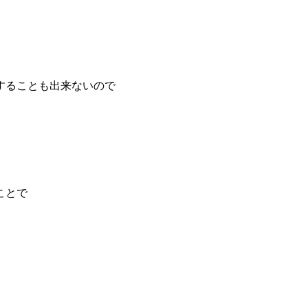
することも出来ないので
。
ことで