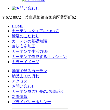
〒672-8072 兵庫県姫路市飾磨区蓼野町62
HOME
カーテンスクエアについて
縫製のこだわり
カーテンの基礎知識
形状安定加工
カーテンで生活力UP
カーテンで作成するクッション
カラーイメージ
動画で見るカーテン
納品までの流れ
アクセス
お問い合わせ
カーテン屋の社長の現場日記
新着情報
プライバシーポリシー